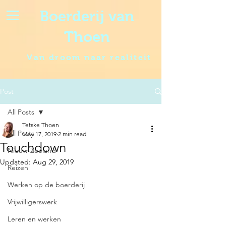
Boerderij van
Thoen
Van droom naar realiteit
Post
All Posts
Tetske Thoen
All Posts
May 17, 2019
2 min read
Touchdown
Nieuw-Zeeland
Updated:
Aug 29, 2019
Reizen
Werken op de boerderij
Vrijwilligerswerk
Leren en werken