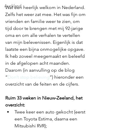
Auckland
Wat een heerlijk welkom in Nederland. 
Zelfs het weer zat mee. Het was fijn om 
vrienden en familie weer te zien, om 
tijd door te brengen met mij 92-jarige 
oma en om alle verhalen te vertellen 
van mijn belevenissen. Eigenlijk is dat 
laatste een bijna onmogelijke opgave. 
Ik heb zoveel meegemaakt en beleefd 
in de afgelopen acht maanden. 
Daarom (in aanvulling op de blog 
“
Don’t stop believing
”) hieronder een 
overzicht van de feiten en de cijfers.
Ruim 33 weken in Nieuw-Zeeland, het 
overzicht:
Twee keer een auto gekocht (eerst 
een Toyota Estima, daarna een 
Mitsubishi RVR);